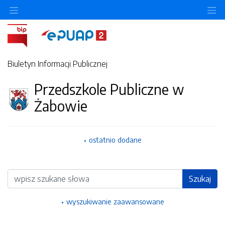
Ukryj/pokaż menu przedmiotowe
Uk
Biuletyn Informacji Publicznej
Przedszkole Publiczne w
Żabowie
ostatnio dodane
Wyszukiwarka
Szukaj
wyszukiwanie zaawansowane