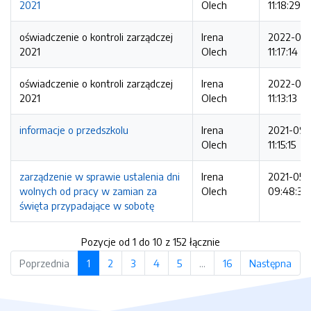
2021
Olech
11:18:29
oświadczenie o kontroli zarządczej
Irena
2022-01-1
2021
Olech
11:17:14
oświadczenie o kontroli zarządczej
Irena
2022-01-1
2021
Olech
11:13:13
informacje o przedszkolu
Irena
2021-09-
Olech
11:15:15
zarządzenie w sprawie ustalenia dni
Irena
2021-05-
wolnych od pracy w zamian za
Olech
09:48:36
święta przypadające w sobotę
Pozycje od 1 do 10 z 152 łącznie
Poprzednia
1
2
3
4
5
…
16
Następna